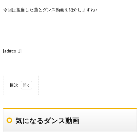
今回は担当した曲とダンス動画を紹介しますね♪
[ad#co-1]
目次
1.
気に
なる
ダン
気になるダンス動画
ス動
画
2.