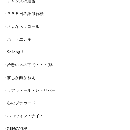
・チャンスの順番
・３６５日の紙飛行機
・さよならクロール
・ハートエレキ
・So long！
・鈴懸の木の下で・・・(略
・前しか向かねえ
・ラブラドール・レトリバー
・心のプラカード
・ハロウィン・ナイト
・制服の羽根