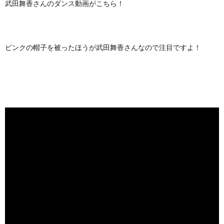
振り
武田舞香さんのダンス動画がこちら！
付け
した
曲
3.
ピンクの帽子を被ったほうが武田舞香さんなので注目ですよ！
バッ
クダ
ンサ
ーも
して
い
た！
4.
最後
に