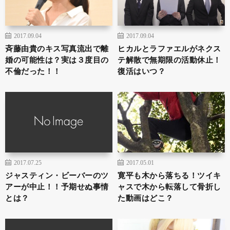
2017.09.04
2017.09.04
斉藤由貴のキス写真流出で離
ヒカルとラファエルがネクス
婚の可能性は？実は３度目の
テ解散で無期限の活動休止！
不倫だった！！
復活はいつ？
2017.07.25
2017.05.01
ジャスティン・ビーバーのツ
寛平も木から落ちる！ツイキ
アーが中止！！予期せぬ事情
ャスで木から転落して骨折し
とは？
た動画はどこ？