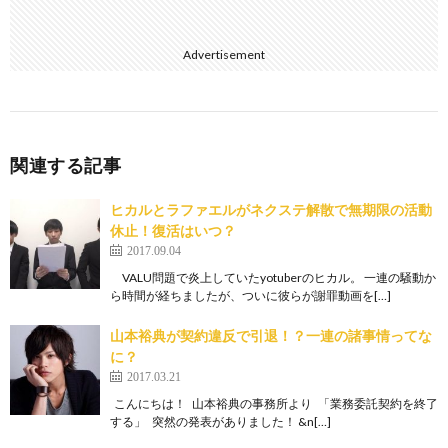
Advertisement
関連する記事
ヒカルとラファエルがネクステ解散で無期限の活動
休止！復活はいつ？
2017.09.04
VALU問題で炎上していたyotuberのヒカル。 一連の騒動か
ら時間が経ちましたが、ついに彼らが謝罪動画を[…]
山本裕典が契約違反で引退！？一連の諸事情ってな
に？
2017.03.21
こんにちは！ 山本裕典の事務所より 「業務委託契約を終了
する」 突然の発表がありました！ &n[…]