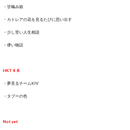
・甘噛み姫
・カトレアの花を見るたびに思い出す
・少し苦い人生相談
・儚い物語
HKT４８
・夢見るチームKIV
・タブーの色
Not yet